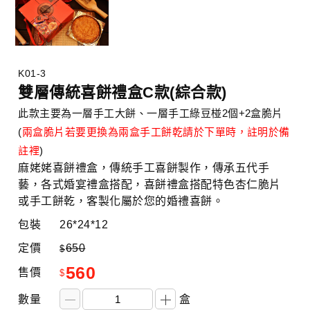
K01-3
雙層傳統喜餅禮盒C款(綜合款)
此款主要為一層手工大餅、一層手工綠豆椪2個+2盒脆片
(
兩盒脆片若要更換為兩盒手工餅乾請於下單時，註明於備
註裡
)
麻姥姥喜餅禮盒，傳統手工喜餅製作，傳承五代手
藝，各式婚宴禮盒搭配，喜餅禮盒搭配特色杏仁脆片
或手工餅乾，客製化屬於您的婚禮喜餅。
包裝
26*24*12
定價
650
$
560
售價
$
數量
盒