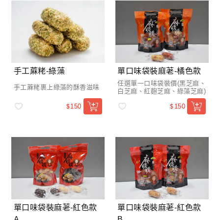
手工蔴粩-綠藻
單口味袋裝麻荖-橘色款
任選單一口味袋裝價(黑芝麻、
手工蔴粩裹上綠藻的酥香滋味
白芝麻、紅麴芝麻、綠藻芝麻)
150
150
$
$
單口味袋裝麻荖-紅色款
單口味袋裝麻荖-紅色款
A
B