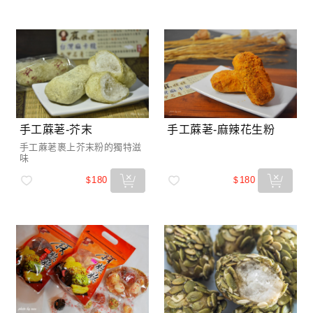
手工蔴荖-麻辣花生粉
手工蔴荖-芥末
手工蔴荖裹上芥末粉的獨特滋
味
180
180
$
$