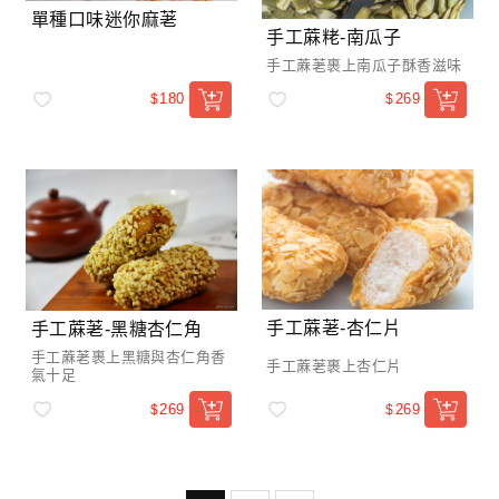
單種口味迷你麻荖
手工蔴粩-南瓜子
手工蔴荖裹上南瓜子酥香滋味
180
269
$
$
手工蔴荖-杏仁片
手工蔴荖-黑糖杏仁角
手工蔴荖裹上黑糖與杏仁角香
手工蔴荖裹上杏仁片
氣十足
269
269
$
$