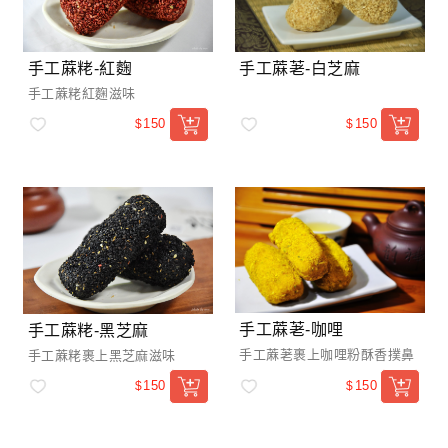
手工蔴粩-紅麴
手工蔴荖-白芝麻
手工蔴粩紅麴滋味
150
150
$
$
手工蔴荖-咖哩
手工蔴粩-黑芝麻
手工蔴荖裹上咖哩粉酥香撲鼻
手工蔴粩裹上黑芝麻滋味
150
150
$
$