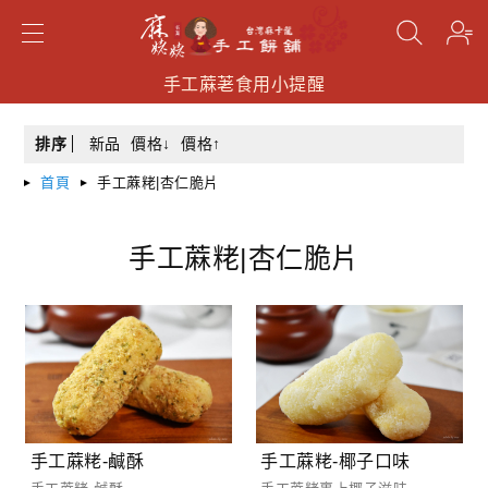
手工蔴荖食用小提醒
手工蔴荖食用小提醒
手工蔴荖食用小提醒
搜尋
排序
新品
價格↓
價格↑
首頁
手工蔴粩|杏仁脆片
手工蔴粩|杏仁脆片
手工蔴粩-鹹酥
手工蔴粩-椰子口味