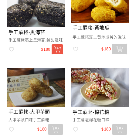
手工蔴粩-黃地瓜
手工蔴粩-黑海苔
手工蔴粩裹上黃地瓜片的滋味
手工蔴粩裹上黑海苔,鹹甜滋味
180
$
180
$
手工蔴粩-大甲芋頭
手工蔴荖-棉花糖
大甲芋頭口味手工蔴粩
手工蔴荖棉花糖口味
180
180
$
$