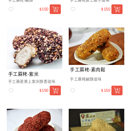
手工蔴粩-鹹酥
手工蔴粩裹上椰子滋味
150
150
$
$
手工蔴粩-素肉鬆
手工蔴粩-紫米
手工蔴粩鹹酥滋味
手工蔴荖裹上紫米酥香滋味
150
150
$
$