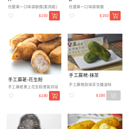
任選單一口味袋裝價(素肉鬆)
任選單一口味袋裝價
150
150
$
$
手工蔴粩-抹茶
手工蔴荖-花生粉
手工蔴粩與抹茶交織滋味
手工蔴荖裹上花生粉香氣四溢
180
$
180
$