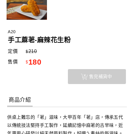
A20
手工蔴荖-麻辣花生粉
定價
210
$
180
售價
$
售完補貨中
商品介紹
供桌上難忘的「荖」滋味，大甲百年「荖」店，傳承五代
以傳統技法堅持手工製作，延續記憶中麻荖的古早味，近
年更用心研發以純天然原料製作，好呷ㄟ牽絲的新滋味。