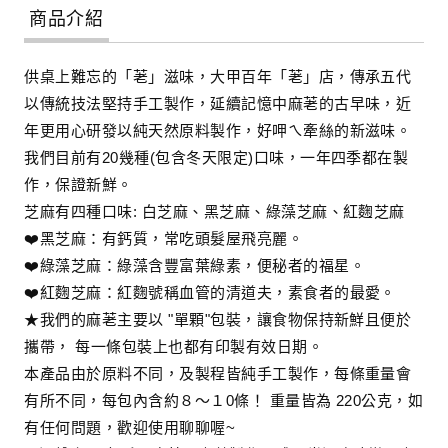
商品介紹
供桌上難忘的「荖」滋味，大甲百年「荖」店，傳承五代
以傳統技法堅持手工製作，延續記憶中麻荖的古早味，近
年更用心研發以純天然原料製作，好呷ㄟ牽絲的新滋味。
我們目前有20幾種(包含冬天限定)口味，一年四季都在製
作，保證新鮮。
芝麻有四種口味: 白芝麻、黑芝麻、綠藻芝麻、紅麴芝麻
❤️黑芝麻：有鈣質，常吃頭髮屋飛亮麗。
❤️綠藻芝麻：綠藻含豐富葉綠素，便秘者的福星。
❤️紅麴芝麻：紅麴號稱血管的清道夫，素食者的最愛。
★我們的麻荖主要以 "單顆"包裝，讓食物保持新鮮且便於
攜帶， 每一條包裝上也都有印製有效日期。
本產品由於原料不同，及製程皆純手工製作，每條重量會
有所不同，每包內含約８～１0條！ 重量皆為 220公克，如
有任何問題，歡迎使用聊聊喔~