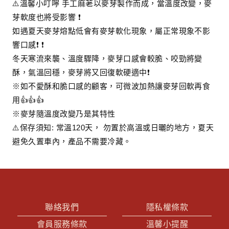
⚠️溫馨小叮嚀 手工麻荖以麥芽製作而成，當溫度改變，麥
芽軟度也將受影響 ❗
如遇夏天麥芽熔點低會有麥芽軟化現象，屬正常現象不影
響口感❗ ❗
冬天寒流來襲、溫度驟降，麥芽口感會較脆、咬勁將變
酥，氣溫回穩，麥芽將又回復軟硬適中❗
※如不愛酥和脆口感的顧客，可微波加熱讓麥芽回軟再食
用👍👍👍
※麥芽隨溫度改變乃是其特性
⚠️保存須知: 常溫120天， 勿置於高溫或日曬的地方，夏天
避免久置車內，產品不需要冷藏。
聯絡我們
隱私權條款
會員服務條款
溫馨小提醒