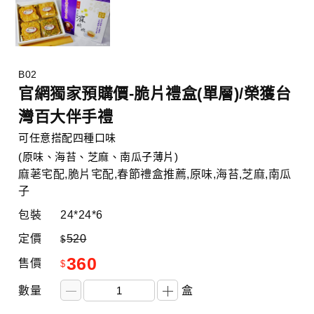
B02
官網獨家預購價-脆片禮盒(單層)/榮獲台
灣百大伴手禮
可任意搭配四種口味
(原味、海苔、芝麻、南瓜子薄片)
麻荖宅配,脆片宅配,春節禮盒推薦,原味,海苔,芝麻,南瓜
子
包裝
24*24*6
定價
520
$
360
售價
$
數量
盒