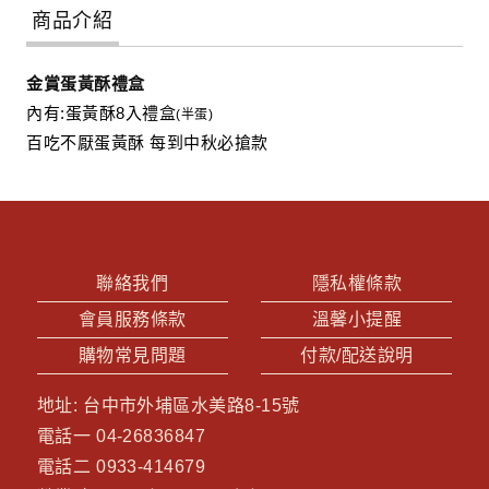
商品介紹
金賞蛋黃酥禮盒
內有:
蛋黃酥8入禮盒
(半蛋)
百吃不厭蛋黃酥 每到中秋必搶款
聯絡我們
隱私權條款
會員服務條款
溫馨小提醒
購物常見問題
付款/配送說明
地址:
台中市外埔區水美路8-15號
電話一
04-26836847
電話二
0933-414679