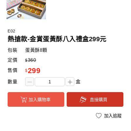
E02
熱搶款-金賞蛋黃酥八入禮盒299元
包裝
蛋黃酥8顆
定價
360
$
299
售價
$
數量
盒